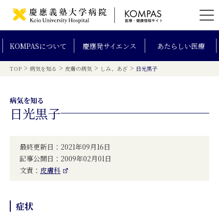
KOMPAS
について
慶應発
サイエンス
あたらしい
医療
>
>
>
>
TOP
病気を知る
皮膚の病気
しみ、あざ
日光黒子
病気を知る
日光黒子
最終更新日：2021年09月16日
記事公開日：2009年02月01日
文責：
皮膚科
症状