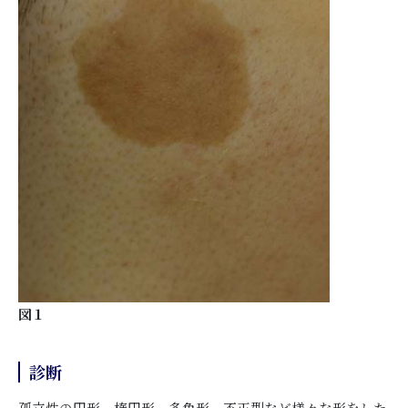
図１
診断
孤立性の円形、楕円形、多角形、不正型など様々な形をした