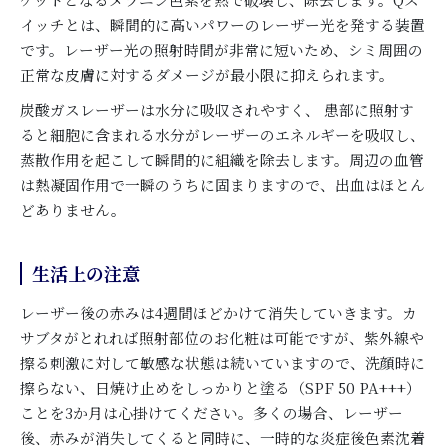
イッチとは、瞬間的に高いパワーのレーザー光を発する装置
です。レーザー光の照射時間が非常に短いため、シミ周囲の
正常な皮膚に対するダメージが最小限に抑えられます。
炭酸ガスレーザーは水分に吸収されやすく、 患部に照射す
ると細胞に含まれる水分がレーザーのエネルギーを吸収し、
蒸散作用を起こして瞬間的に組織を除去します。周辺の血管
は熱凝固作用で一瞬のうちに固まりますので、出血はほとん
どありません。
生活上の注意
レーザー後の赤みは4週間ほどかけて消失していきます。カ
サブタがとれれば照射部位のお化粧は可能ですが、紫外線や
擦る刺激に対して敏感な状態は続いていますので、洗顔時に
擦らない、日焼け止めをしっかりと塗る（SPF 50 PA+++）
ことを3か月は心掛けてください。多くの場合、レーザー
後、赤みが消失してくると同時に、一時的な炎症後色素沈着