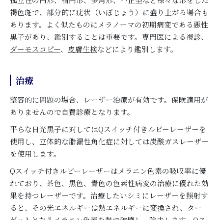
褐色斑で、部分的に疣状（いぼじょう）に盛り上がる場合も
あります。よく似たものにメラノーマの初期病変である悪性
黒子があり、鑑別することは重要です。専門医による視診、
ダーモスコピー
、
皮膚生検
などにより鑑別します。
治療
整容的に問題の場合、レーザー治療が有効です。保険適用が
ありませんので自費診療となります。
平らな日光黒子に対してはQスイッチ付きルビーレーザーを
使用し、立体的な脂漏性角化症に対しては炭酸ガスレーザー
を使用します。
Qスイッチ付きルビーレーザーはメラニン色素の吸収率に優
れており、茶色、黒色、青色の色素性病変の治療に優れた効
果を持つレーザーです。治療したいシミにレーザーを照射す
ると、その光エネルギーは熱エネルギーに変換され、ター
ゲットとなるメラニン色素を熱で破壊し、除去します。Qス