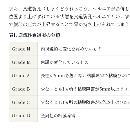
また、食道裂孔（しょくどうれっこう）ヘルニアが合併し
位置より上にずれている状態を食道裂孔ヘルニアといいま
で腹部の圧力が上昇することで胃が持ち上げられてしまう
表1. 逆流性食道炎の分類
Grade N
内視鏡的に変化を認めないもの
Grade M
色調が変化しているもの
Grade A
長径が5mmを越えない粘膜障害で粘膜ひだ
Grade B
少なくとも1ヵ所の粘膜障害が5mm以上あ
Grade C
少なくとも1ヵ所の粘膜障害が2条以上のひだ
Grade D
全周性の粘膜障害