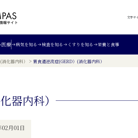
文字サ
い
医療
病気を知る
検査を知る
くすりを知る
栄養と食事
>
）(消化器内科）
胃食道逆流症(GERD）(消化器内科）
消化器内科）
02月01日