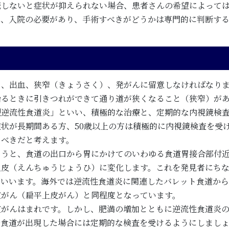
続しないと症状が抑えられない場合、患者さんの希望によって
や、入院の必要があり、手術すべきがどうかは専門的に判断す
る、出血、狭窄（きょうさく）、発がんに留意しなければなり
治るときに引きつれができて通り道が狭くなること（狭窄）が
型逆流性食道炎」といい、積極的な治療と、定期的な内視鏡検
状が長期間ある方、50歳以上の方は積極的に内視鏡検査を受
るべきだと考えます。
ろうと、食道の出口から胃にかけてのいわゆる食道胃接合部付
上皮（えんちゅうじょうひ）に変化します。これを発見者にち
といいます。海外では逆流性食道炎に関連したバレット食道か
道がん（扁平上皮がん）と同程度となっています。
道がんはまれです。しかし、肥満の増加とともに逆流性食道炎
ト食道が出現した場合には定期的な検査を受けるようにしまし