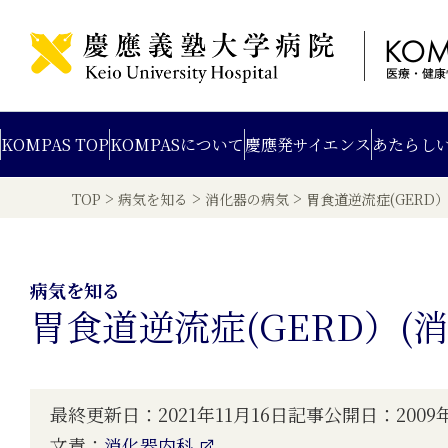
KOMPAS TOP
KOMPAS
について
慶應発
サイエンス
あたらし
>
>
>
TOP
病気を知る
消化器の病気
胃食道逆流症(GERD
病気を知る
胃食道逆流症(GERD）(
最終更新日：2021年11月16日
記事公開日：2009年
文責：
消化器内科