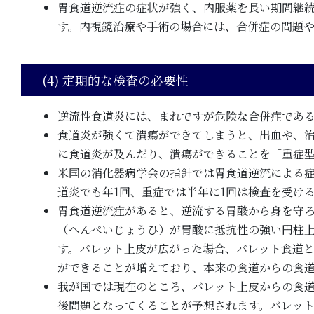
胃食道逆流症の症状が強く、内服薬を長い期間継
す。内視鏡治療や手術の場合には、合併症の問題
(4) 定期的な検査の必要性
逆流性食道炎には、まれですが危険な合併症であ
食道炎が強くて潰瘍ができてしまうと、出血や、
に食道炎が及んだり、潰瘍ができることを「重症
米国の消化器病学会の指針では胃食道逆流による症
道炎でも年1回、重症では半年に1回は検査を受け
胃食道逆流症があると、逆流する胃酸から身を守
（へんぺいじょうひ）が胃酸に抵抗性の強い円柱
す。バレット上皮が広がった場合、バレット食道
ができることが増えており、本来の食道からの食
我が国では現在のところ、バレット上皮からの食
後問題となってくることが予想されます。バレッ