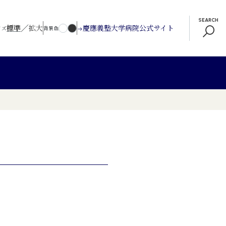
SEARCH
／
標準
拡大
慶應義塾大学病院公式サイト
イズ
背景色