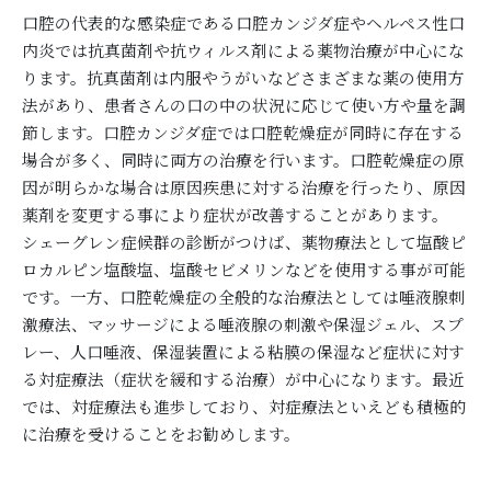
口腔の代表的な感染症である口腔カンジダ症やヘルペス性口
内炎では抗真菌剤や抗ウィルス剤による薬物治療が中心にな
ります。抗真菌剤は内服やうがいなどさまざまな薬の使用方
法があり、患者さんの口の中の状況に応じて使い方や量を調
節します。口腔カンジダ症では口腔乾燥症が同時に存在する
場合が多く、同時に両方の治療を行います。口腔乾燥症の原
因が明らかな場合は原因疾患に対する治療を行ったり、原因
薬剤を変更する事により症状が改善することがあります。
シェーグレン症候群の診断がつけば、薬物療法として塩酸ピ
ロカルピン塩酸塩、塩酸セビメリンなどを使用する事が可能
です。一方、口腔乾燥症の全般的な治療法としては唾液腺刺
激療法、マッサージによる唾液腺の刺激や保湿ジェル、スプ
レー、人口唾液、保湿装置による粘膜の保湿など症状に対す
る対症療法（症状を緩和する治療）が中心になります。最近
では、対症療法も進歩しており、対症療法といえども積極的
に治療を受けることをお勧めします。