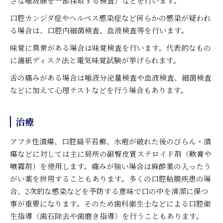
さな唾液腺を一部採取する検査）などを行います。
口腔カンジダ症やヘルペス感染症など何らかの感染が疑われ
る場合は、口腔内細菌検査、血液検査等を行います。
味覚に異常がある場合は味覚検査を行います。代表的なもの
に濾紙ディスク法と電気味覚試験が挙げられます。
舌の痛みがある場合は唾液分泌量検査や血液検査、細菌検査
などに加えて心理テストなどを行う場合もあります。
治療
アフタ性潰瘍、口腔扁平苔癬、水疱が破れた後のびらん・潰
瘍などに対しては主に局所の副腎皮質ステロイド剤（軟膏や
噴霧剤）を使用します。痛みが強い場合は麻酔薬の入ったう
がい薬を併用することもあります。多くの口腔粘膜疾患の場
合、2次的な感染などを予防する意味で口の中を清潔に保つ
事が重要になります。そのため歯科衛生士などによる口腔衛
生指導（歯石除去や歯磨き指導）を行うこともあります。