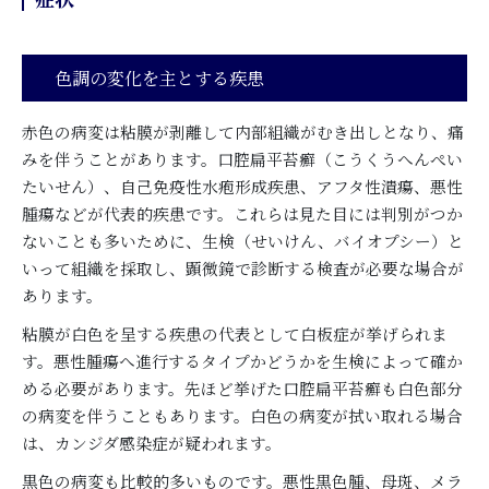
色調の変化を主とする疾患
赤色の病変は粘膜が剥離して内部組織がむき出しとなり、痛
みを伴うことがあります。口腔扁平苔癬（こうくうへんぺい
たいせん）、自己免疫性水疱形成疾患、アフタ性潰瘍、悪性
腫瘍などが代表的疾患です。これらは見た目には判別がつか
ないことも多いために、生検（せいけん、バイオプシー）と
いって組織を採取し、顕微鏡で診断する検査が必要な場合が
あります。
粘膜が白色を呈する疾患の代表として白板症が挙げられま
す。悪性腫瘍へ進行するタイプかどうかを生検によって確か
める必要があります。先ほど挙げた口腔扁平苔癬も白色部分
の病変を伴うこともあります。白色の病変が拭い取れる場合
は、カンジダ感染症が疑われます。
黒色の病変も比較的多いものです。悪性黒色腫、母斑、メラ