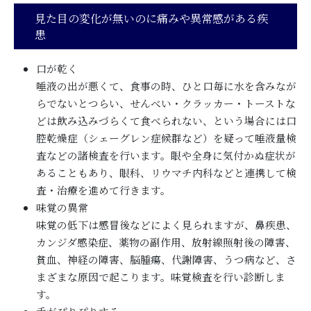
見た目の変化が無いのに痛みや異常感がある疾
患
口が乾く
唾液の出が悪くて、食事の時、ひと口毎に水を含みなが
らでないとつらい、せんべい・クラッカー・トーストな
どは飲み込みづらくて食べられない、という場合には口
腔乾燥症（シェーグレン症候群など）を疑って唾液量検
査などの諸検査を行います。眼や全身に気付かぬ症状が
あることもあり、眼科、リウマチ内科などと連携して検
査・治療を進めて行きます。
味覚の異常
味覚の低下は感冒後などによく見られますが、鼻疾患、
カンジダ感染症、薬物の副作用、放射線照射後の障害、
貧血、神経の障害、脳腫瘍、代謝障害、うつ病など、さ
まざまな原因で起こります。味覚検査を行い診断しま
す。