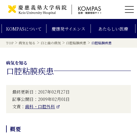
KOMPAS
について
慶應発
サイエンス
あたらしい
医療
>
>
>
>
TOP
病気を知る
口と歯の病気
口腔粘膜疾患
口腔粘膜疾患
病気を知る
口腔粘膜疾患
最終更新日：2017年02月27日
記事公開日：2009年02月01日
文責：
歯科・口腔外科
概要