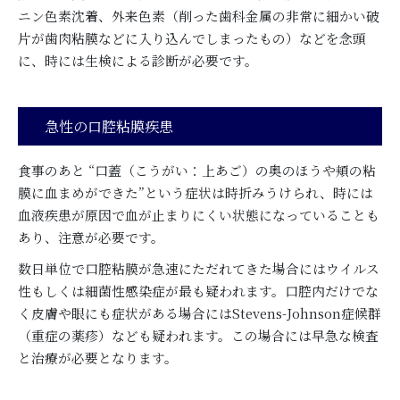
ニン色素沈着、外来色素（削った歯科金属の非常に細かい破
片が歯肉粘膜などに入り込んでしまったもの）などを念頭
に、時には生検による診断が必要です。
急性の口腔粘膜疾患
食事のあと “口蓋（こうがい：上あご）の奥のほうや頬の粘
膜に血まめができた”という症状は時折みうけられ、時には
血液疾患が原因で血が止まりにくい状態になっていることも
あり、注意が必要です。
数日単位で口腔粘膜が急速にただれてきた場合にはウイルス
性もしくは細菌性感染症が最も疑われます。口腔内だけでな
く皮膚や眼にも症状がある場合にはStevens-Johnson症候群
（重症の薬疹）なども疑われます。この場合には早急な検査
と治療が必要となります。