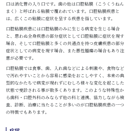
口は消化管の入り口です。歯の他は口腔粘膜（こうくうねん
まく）と呼ばれる粘膜で覆われています。口腔粘膜疾患と
は、広くこの粘膜に症状を呈する疾患を指しています。
口腔粘膜疾患には口腔粘膜のみに生じる病変を生じる場合
と、思わぬ全身疾患の部分症状として口腔粘膜に症状を現す
場合、そして口腔粘膜と多くの共通点を持つ皮膚疾患の部分
症状としての病変を現す場合、また悪性腫瘍の場合もあり注
意が必要です。
口腔粘膜では食事、歯、入れ歯などによる刺激や、食物など
で汚れやすいことから容易に感染をおこしやすく、本来の典
型的なかたちで病変が現れずにむしろ様々な変化を起こした
状態で受診される事が数多くあります。このような特殊性か
ら歯科・口腔外科のみならず他の科と連携、協力しながら検
査、診断、治療に当たることが多いのが口腔粘膜疾患の一つ
の特徴でもあります。
症状