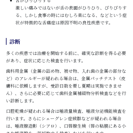
舌がぴりぴりする
激しい痛みではないが舌の表面がひりひり、ぴりぴりす
る、しかし食事の時にはむしろ楽になる、などという症
状が特徴的な舌痛症は原因不明の良性疾患です。
診断
多くの疾患では治療を開始する前に、確実な診断を得る必要
があり、症状に応じた検査を行います。
歯科用金属（金属の詰め物、被せ物、入れ歯の金属の部分な
ど）のアレルギーが疑われる場合は、金属パッチテスト（皮
膚科に依頼しますが、受診日数を要し夏期は実施できませ
ん）、さらに必要に応じて歯科金属補綴物分析検査などを行
い診断します。
口腔乾燥が疑われる場合は唾液量検査、唾液分泌機能検査を
行います。さらにシェーグレン症候群などが疑われる場合
は、唾液腺造影（シアロ）、口唇腺生検（唇の粘膜にある小