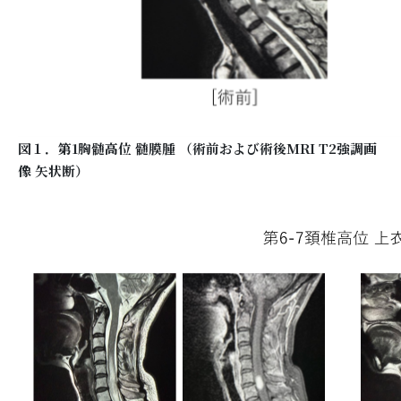
図１．第1胸髄高位 髄膜腫 （術前および術後MRI T2強調画
像 矢状断）