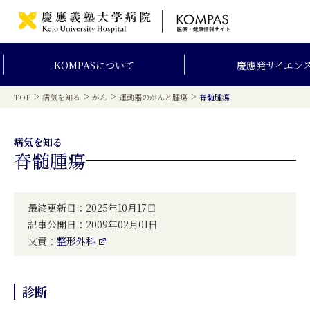
KOMPAS
について
慶應発
サイエン
>
>
>
>
TOP
病気を知る
がん
運動器のがんと腫瘍
脊髄腫瘍
病気を知る
脊髄腫瘍
最終更新日：2025年10月17日
記事公開日：2009年02月01日
文責：
整形外科
診断