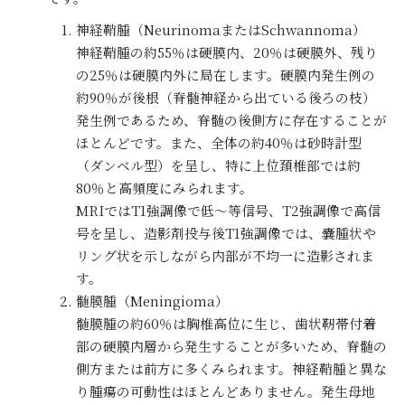
神経鞘腫（NeurinomaまたはSchwannoma）
神経鞘腫の約55％は硬膜内、20％は硬膜外、残り
の25％は硬膜内外に局在します。硬膜内発生例の
約90％が後根（脊髄神経から出ている後ろの枝）
発生例であるため、脊髄の後側方に存在することが
ほとんどです。また、全体の約40％は砂時計型
（ダンベル型）を呈し、特に上位頚椎部では約
80％と高頻度にみられます。
MRIではT1強調像で低～等信号、T2強調像で高信
号を呈し、造影剤投与後T1強調像では、嚢腫状や
リング状を示しながら内部が不均一に造影されま
す。
髄膜腫（Meningioma）
髄膜腫の約60％は胸椎高位に生じ、歯状靭帯付着
部の硬膜内層から発生することが多いため、脊髄の
側方または前方に多くみられます。神経鞘腫と異な
り腫瘍の可動性はほとんどありません。発生母地