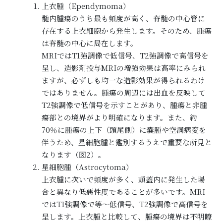
上衣腫（Ependymoma）
髄内腫瘍のうち最も頻度が高く、脊髄の中心管に
存在する上衣細胞から発生します。そのため、腫瘍
は脊髄の中心に局在します。
MRIではT1強調像で低信号、T2強調像で高信号を
呈し、造影剤投与MRIの増強効果は高率にみられ
ますが、必ずしも均一な造影効果が得られるわけ
ではありません。腫瘍の周辺には出血を反映して
T2強調像で低信号を示すことがあり、腫瘍と非腫
瘍部との境界がより明確になります。また、約
70％に腫瘍の上下（頭尾側）に嚢腫や空洞病変を
伴うため、星細胞腫と鑑別するうえで重要な所見と
なります（図2）。
星細胞腫（Astrocytoma）
上衣腫に次いで頻度が多く、頭蓋内に発生した場
合と異なり低悪性度であることが多いです。MRI
ではT1強調像で等～低信号、T2強調像で高信号を
呈します。上衣腫と比較して、腫瘍の境界は不明瞭