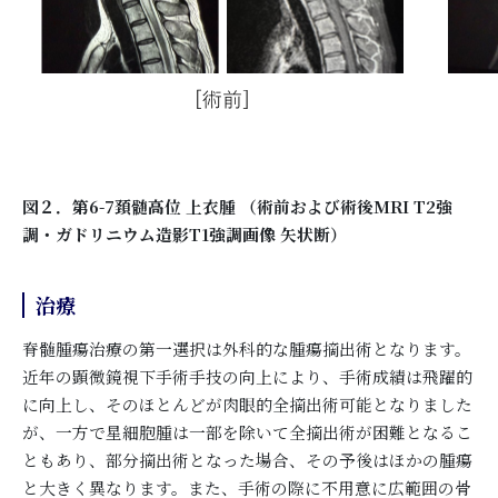
図２．第6-7頚髄高位 上衣腫 （術前および術後MRI T2強
調・ガドリニウム造影T1強調画像 矢状断）
治療
脊髄腫瘍治療の第一選択は外科的な腫瘍摘出術となります。
近年の顕微鏡視下手術手技の向上により、手術成績は飛躍的
に向上し、そのほとんどが肉眼的全摘出術可能となりました
が、一方で星細胞腫は一部を除いて全摘出術が困難となるこ
ともあり、部分摘出術となった場合、その予後はほかの腫瘍
と大きく異なります。また、手術の際に不用意に広範囲の骨