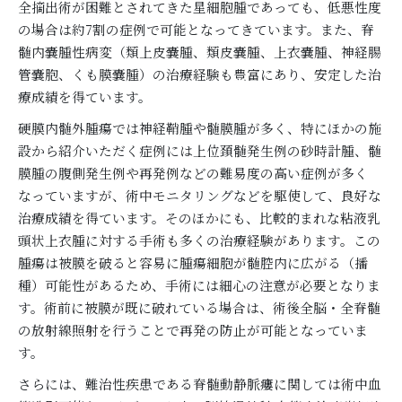
全摘出術が困難とされてきた星細胞腫であっても、低悪性度
の場合は約7割の症例で可能となってきています。また、脊
髄内嚢腫性病変（類上皮嚢腫、類皮嚢腫、上衣嚢腫、神経腸
管嚢胞、くも膜嚢腫）の治療経験も豊富にあり、安定した治
療成績を得ています。
硬膜内髄外腫瘍では神経鞘腫や髄膜腫が多く、特にほかの施
設から紹介いただく症例には上位頚髄発生例の砂時計腫、髄
膜腫の腹側発生例や再発例などの難易度の高い症例が多く
なっていますが、術中モニタリングなどを駆使して、良好な
治療成績を得ています。そのほかにも、比較的まれな粘液乳
頭状上衣腫に対する手術も多くの治療経験があります。この
腫瘍は被膜を破ると容易に腫瘍細胞が髄腔内に広がる（播
種）可能性があるため、手術には細心の注意が必要となりま
す。術前に被膜が既に破れている場合は、術後全脳・全脊髄
の放射線照射を行うことで再発の防止が可能となっていま
す。
さらには、難治性疾患である脊髄動静脈瘻に関しては術中血