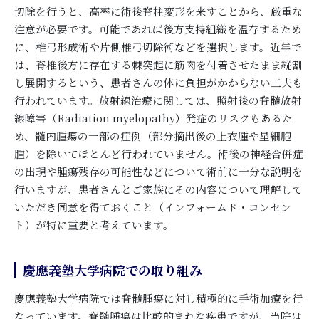
切除を行うと、高率に術後脊柱変形を来すことから、厳重な
注意が必要です。可能であれば後方支持組織を温存するため
に、椎弓形成術や片側椎弓切除術などを選択します。近年で
は、脊椎後方に存在する棘突起に筋肉を付着させたまま縦割
し展開するという、患者さんの体に負担がかからない工夫も
行われています。放射線治療に関しては、照射後の脊髄放射
線障害（Radiation myelopathy）発症のリスクもあるた
め、髄内腫瘍の一部の症例（部分摘出後の上衣腫や星細胞
腫）を除いてほとんど行われていません。術後の神経合併症
の出現や腫瘍残存の可能性などについて術前に十分な説明を
行いますが、患者さんとご家族にその内容について理解して
いただき同意を得ておくこと（インフォームド・コンセン
ト）が特に重要と考えています。
慶應義塾大学病院での取り組み
慶應義塾大学病院では脊髄腫瘍に対し積極的に手術加療を行
なっています。脊髄腫瘍は比較的まれな疾患ですが、当院は