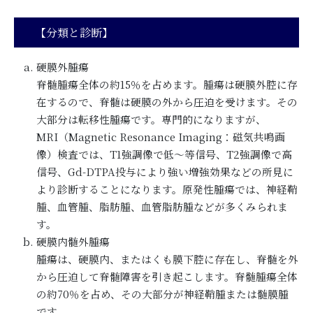
【分類と診断】
硬膜外腫瘍
脊髄腫瘍全体の約15％を占めます。腫瘍は硬膜外腔に存
在するので、脊髄は硬膜の外から圧迫を受けます。その
大部分は転移性腫瘍です。専門的になりますが、
MRI（Magnetic Resonance Imaging：磁気共鳴画
像）検査では、T1強調像で低～等信号、T2強調像で高
信号、Gd-DTPA投与により強い増強効果などの所見に
より診断することになります。原発性腫瘍では、神経鞘
腫、血管腫、脂肪腫、血管脂肪腫などが多くみられま
す。
硬膜内髄外腫瘍
腫瘍は、硬膜内、またはくも膜下腔に存在し、脊髄を外
から圧迫して脊髄障害を引き起こします。脊髄腫瘍全体
の約70％を占め、その大部分が神経鞘腫または髄膜腫
です。