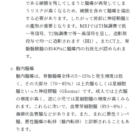
である硬膜を残してしまうと腫瘍が再発してしま
うリスクが高くなるため、硬膜を含めて腫瘍を摘出
する必要があります。したがって術前に神経鞘腫と
の鑑別が重要となります。MRIではT1強調像で低
～等信号、T2強調像で等～高信号を呈し、造影剤
投与で均一に造影されます（図1）。またCT上、脊
髄髄膜腫の約40%に腫瘍内の石灰化が認められま
す。
髄内腫瘍
髄内腫瘍は、脊髄腫瘍全体の5～15％と発生頻度は低
く、その大部分（70～85％）は上衣腫もしくは星細胞
腫といった神経膠腫（Glioma）です。成人では上衣腫
の頻度が高く、逆に小児では星細胞腫の頻度が高くみら
れます。これらに次いで、血管芽細胞腫（約3～8％）、
海綿状血管腫などがあります。また、まれに悪性リンパ
腫、悪性腫瘍の転移（髄内転移）と診断されることもあ
ります。