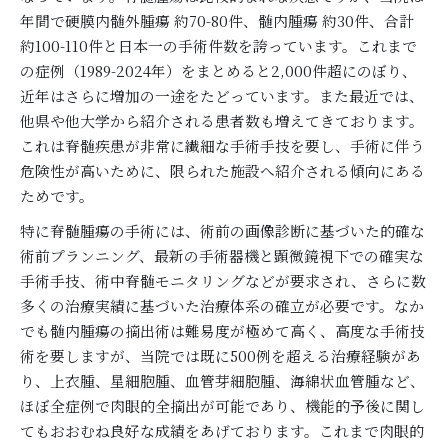
年間で硬膜内髄外腫瘍 約70-80件、髄内腫瘍 約30件、合計
約100-110件と日本一の手術件数を誇っています。これまで
の症例（1989-2024年）をまとめると2,000件超にのぼり、
近年はさらに増加の一途をたどっています。また最近では、
他県や他大学から紹介される患者数も増えてきております。
これは脊髄疾患が非常に繊細な手術手技を要し、手術に伴う
危険性が高いために、限られた施設へ紹介される傾向にある
ためです。
特に脊髄腫瘍の手術には、術前の画像診断に基づいた的確な
術前プランニング、最新の手術器機と顕微鏡視下での確実な
手術手技、術中脊髄モニタリングなどが要求され、さらに数
多くの治療実績に基づいた治療体系の確立が必要です。なか
でも髄内腫瘍の摘出術は難易度が極めて高く、高度な手術技
術を要しますが、当院では既に500例を超える治療経験があ
り、上衣腫、星細胞腫、血管芽細胞腫、海綿状血管腫など、
ほぼ全症例で肉眼的全摘出が可能であり、機能的予後に関し
てもおおむね良好な成績をあげております。これまで肉眼的