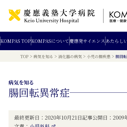
KOMPAS TOP
KOMPAS
について
慶應発
サイエンス
あたらし
>
>
>
>
TOP
病気を知る
消化器の病気
小児の腸疾患
腸回
病気を知る
腸回転異常症
最終更新日：2020年10月21日
記事公開日：2009年
文責：
小児外科