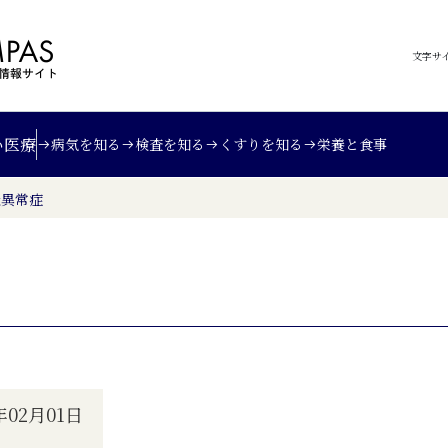
文字サ
い
医療
病気を知る
検査を知る
くすりを知る
栄養と食事
転異常症
02月01日