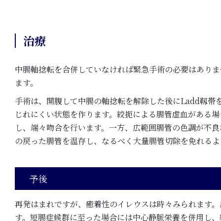
治療
中腸軸捻転を合併していなければ緊急手術の必要はありま
ます。
手術は、開腹して中腸の軸捻転を解除した後にLadd靱
じれにくい状態を作ります。絞扼による腸管虚血がある場
し、端々吻合を行います。一方、広範囲腸管の色調が不良
の戻った腸管を温存し、なるべく大量腸管切除を免れるよ
予後
再発はまれですが、癒着性のイレウスは時々みられます。
す。短腸症候群に至った場合には中心静脈栄養を併用し、