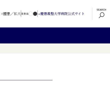
SEARCH
／
標準
拡大
慶應義塾大学病院公式サイト
イズ
背景色