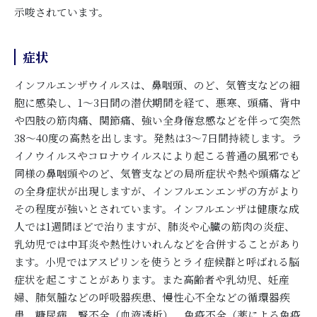
示唆されています。
症状
インフルエンザウイルスは、鼻咽頭、のど、気管支などの細
胞に感染し、1～3日間の潜伏期間を経て、悪寒、頭痛、背中
や四肢の筋肉痛、関節痛、強い全身倦怠感などを伴って突然
38～40度の高熱を出します。発熱は3～7日間持続します。ラ
イノウイルスやコロナウイルスにより起こる普通の風邪でも
同様の鼻咽頭やのど、気管支などの局所症状や熱や頭痛など
の全身症状が出現しますが、インフルエンエンザの方がより
その程度が強いとされています。インフルエンザは健康な成
人では1週間ほどで治りますが、肺炎や心臓の筋肉の炎症、
乳幼児では中耳炎や熱性けいれんなどを合併することがあり
ます。小児ではアスピリンを使うとライ症候群と呼ばれる脳
症状を起こすことがあります。また高齢者や乳幼児、妊産
婦、肺気腫などの呼吸器疾患、慢性心不全などの循環器疾
患、糖尿病、腎不全（血液透析）、免疫不全（薬による免疫