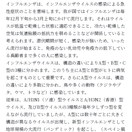
インフルエンザは、インフルエンザウイルスの感染による急
性症状のことを意味します。我が国ではインフルエンザは毎
年12月下旬から3月上旬にかけて流行します。それはウイル
スが低温で乾燥した状態に適応できること、冷たい乾燥した
空気は気道粘膜の抵抗力を弱めることなどが関係していると
考えられます。潜伏期間が短く、感染力が強いため、いった
ん流行が始まると、免疫のない乳幼児や免疫力の低下してい
る高齢者まで多くの人に感染します。
インフルエンザウイルスは、構造の違いによりA型・B型・C
型の3種に分かれます。このうち主にA型とB型がヒトに病気
を起こすものとして重要です。さらにA型ウイルスは、構造
の違いにより多数に分かれ、鳥や多くの動物（クジラやブ
タ、ウマ、トラなど）に感染しています。
従来は、A/H1N1（ソ連）型ウイルスとA/H3N2（香港）型
ウイルス、及びB型ウイルスの3種類が毎年少しずつ型を変
えながら流行していましたが、A型には数十年ごとに大きく
構造が異なるウイルスが出現し、新型インフルエンザとして
地球規模の大流行（パンデミック）を起こし、（スペイン風