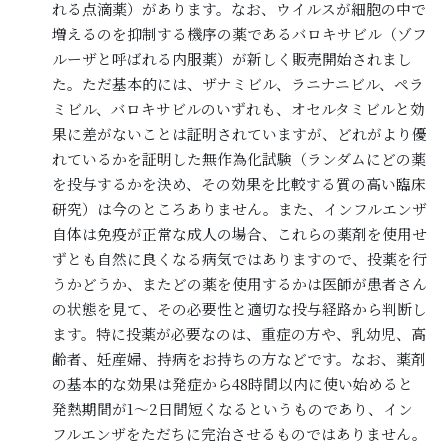
れる点滴薬）があります。なお、ウイルスが細胞の中で
増えるのを抑制する機序の薬であるバロキサビル（ゾフ
ルーザと呼ばれる内服薬）が新しく販売開始されまし
た。ただ基本的には、ザナミビル、ラニナニビル、ペラ
ミビル、バロキサビルのいずれも、オセルタミビルと効
果に差がないことは証明されていますが、どれがより優
れているかを証明した無作為化試験（ランダムにどの薬
を投与するかを決め、その効果を比較する質の高い臨床
研究）は今のところありません。また、インフルエンザ
自体は免疫が正常な成人の場合、これらの薬剤を使用せ
ずとも自然に良くなる病気ではありますので、投薬を行
うかどうか、またどの薬を使用するかは医師が患者さん
の状態を見て、その必要性と適切な投与経路から判断し
ます。特に投薬が必要なのは、重症の方や、乳幼児、高
齢者、妊産婦、持病をお持ちの方などです。なお、薬剤
の基本的な効果は発症から48時間以内に使い始めると
発熱期間が1～2日間短くなるというものであり、イン
フルエンザをただちに完治させるものではありません。