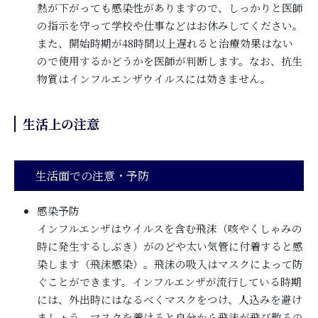
熱が下がっても感染性がありますので、しっかりと医師
の指示を守って学校や仕事などはお休みしてください。
また、開始時期が48時間以上遅れると治療効果はない
ので使用するかどうかを医師が判断します。なお、抗生
物質はインフルエンザウイルスには効きません。
生活上の注意
生活面での注意・予防
感染予防
インフルエンザはウイルスを含む飛沫（咳やくしゃみの
時に発生するしぶき）がのどや太い気管に付着すると感
染します（飛沫感染）。飛沫の吸入はマスクによって防
ぐことができます。インフルエンザが流行している時期
には、外出時にはなるべくマスクをつけ、人込みを避け
ましょう。マスクを着けると自分から飛沫が飛び散るの