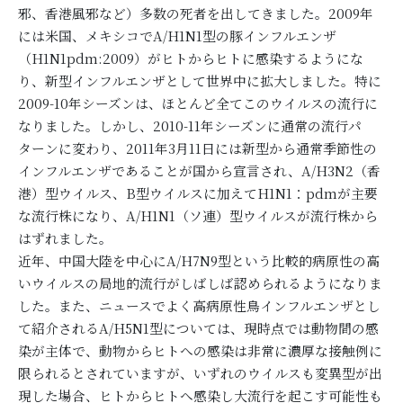
邪、香港風邪など）多数の死者を出してきました。2009年
には米国、メキシコでA/H1N1型の豚インフルエンザ
（H1N1pdm:2009）がヒトからヒトに感染するようにな
り、新型インフルエンザとして世界中に拡大しました。特に
2009-10年シーズンは、ほとんど全てこのウイルスの流行に
なりました。しかし、2010-11年シーズンに通常の流行パ
ターンに変わり、2011年3月11日には新型から通常季節性の
インフルエンザであることが国から宣言され、A/H3N2（香
港）型ウイルス、B型ウイルスに加えてH1N1：pdmが主要
な流行株になり、A/H1N1（ソ連）型ウイルスが流行株から
はずれました。
近年、中国大陸を中心にA/H7N9型という比較的病原性の高
いウイルスの局地的流行がしばしば認められるようになりま
した。また、ニュースでよく高病原性鳥インフルエンザとし
て紹介されるA/H5N1型については、現時点では動物間の感
染が主体で、動物からヒトへの感染は非常に濃厚な接触例に
限られるとされていますが、いずれのウイルスも変異型が出
現した場合、ヒトからヒトへ感染し大流行を起こす可能性も