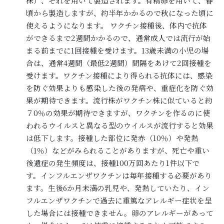
株）、それを用いて製造されます。有精卵を用いて、春
頃から製造しますが、約半年かかるので秋になった頃に
使えるようになります。 ワクチン接種後、体内で抗体
ができるまで2週間かかるので、通常成人では流行が始
まる前までに1回接種を受けます。13歳未満の小児の場
合は、通常4週間（最低2週間）間隔をあけて2回接種を
受けます。ワクチン接種により得られる抗体には、感染
を防ぐ効果よりも感染した後の発病や、重症化を防ぐ効
果が期待できます。流行株がワクチン株に似ていると約
７0％の効果が期待できますが、ワクチンを作るのに使
われるウイルスと異なる型のウイルスが流行すると効果
は低下します。接種した部位に発赤（10％）や発熱
（1％）などがみられることがありますが、死亡や重い
後遺症の発生頻度は、接種100万回あたり1件以下で
す。インフルエンザワクチンは毎年接種する必要があり
ます。生後6か月未満の乳児や、発熱していたり、イン
フルエンザワクチンで過去に重篤なアレルギー症状を呈
した場合には接種できません。卵のアレルギーがあって