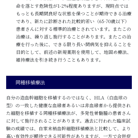
命を落とす危険性が1-2%程度ありますが、現時点では
もっとも長期間良好な状態を保つことが期待できる治療
であり、新たに診断された比較的若い（65-70歳以下）
患者さんに対する標準的治療とされています。またこの
治療は、繰り返し施行することがあります。またこの治
療を行った後に、できる限り長い間病気を抑えることを
目的として、前述の新規薬剤を使用して、地固め療法、
維持療法を引き続き行うこともあります。
同種移植療法
自分の造血幹細胞を移植するのではなく、HLA（白血球の
型）の一致した健康な血縁者あるいは非血縁者から提供され
た細胞を移植する同種移植療法が、多発性骨髄腫の患者さん
に対して施行されることがあります。過去に行われた臨床試
験の成績では、自家末梢血幹細胞移植療法と比較して、より
高い有効性が期待できる可能性がありますが、一方で合併症