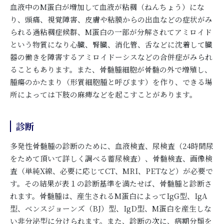
血液中のM蛋白が増加して血液が粘稠（ねんちょう）にな
り、頭痛、視覚障害、皮膚や粘膜からの出血などの症状がみ
られる過粘稠症候群、M蛋白の一部が分解されてアミロイド
という物質になり心臓、腎臓、消化管、舌などに沈着して臓
器の働きを障害するアミロイドーシスなどの合併症がみられ
ることもあります。また、骨髄腫細胞が骨髄の外で増殖し、
腫瘍のかたまり（形質細胞腫と呼びます）を作り、できる場
所によっては下肢の麻痺などを起こすことがあります。
診断
多発性骨髄腫の診断のために、血液検査、尿検査（24時間尿
をためて頂いて詳しく調べる蓄尿検査）、骨髄検査、画像検
査（単純X線、必要に応じてCT、MRI、PETなど）が必要で
す。その結果が表１の診断基準を満たせば、骨髄腫と診断さ
れます。骨髄腫は、産生されるM蛋白によってIgG型、IgA
型、ベンスジョーンズ（BJ）型、IgD型、M蛋白を産生しな
い非分泌型に分けられます。また、診断の次に、病期分類を