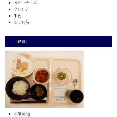
ベビーチーズ
オレンジ
牛乳
ほうじ茶
【昼食】
ご飯180g