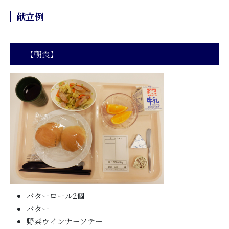
献立例
【朝食】
バターロール2個
バター
野菜ウインナーソテー