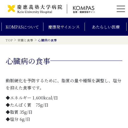
KOMPAS
について
慶應発
サイエンス
あたらしい
医療
>
>
TOP
栄養と食事
心臓病の食事
心臓病の食事
動脈硬化を予防するために、脂質の量や種類を調整し、塩分
を抑えた食事です。
◆エネルギー 1,600kcal/日
◆たんぱく質 75g/日
◆脂質 35g/日
◆塩分 6g/日