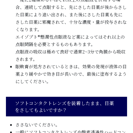
合、連続して点眼すると、先にさした目薬が後からさし
た目薬により追い出され、また後にさした目薬も先に
さした目薬に邪魔されて、十分な濃度・量が投与されな
くなります。
エイゾプト®懸濁性点眼液など薬によってはそれ以上の
点眼間隔を必要とするものもあります。
点眼液の吸収は極めて良好で通常2~3分で角膜から吸収
されます。
眼軟膏が処方されているときは、効果の発現が液体の目
薬より緩やかで効き目が長いので、最後に塗布するよう
にしてください。
ソフトコンタクトレンズを装着したまま、目薬
をさしてもよいですか？
ささないでください。
一般にソフトコンタクトレンズや酸素透過性ハードコン